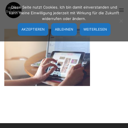
Zum
Diese Seite nutzt Cookies. Ich bin damit einverstanden und
Inhalt
Men
kann meine Einwilligung jederzeit mit Wirkung für die Zukunft
springen
umsc
widerrufen oder ändern.
AKZEPTIEREN
ABLEHNEN
WEITERLESEN