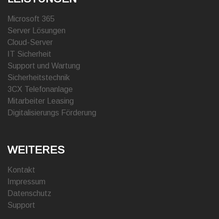
Microsoft 365
Server Lösungen
Cloud-Server
IT Sicherheit
Support und Wartung
Sicherheitstechnik
3CX Telefonanlage
Mitarbeiter Leasing
Digitalisierungs Förderung
WEITERES
Kontakt
Impressum
Datenschutz
Support