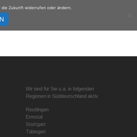
r die Zukunft widerrufen oder ändern.
Referenzen
Partner
Support
Kontakt
EN
Wir sind für Sie u.a. in folgenden
Regionen in Süddeutschland aktiv
Reutlingen
Ermstal
Stuttgart
Tübingen