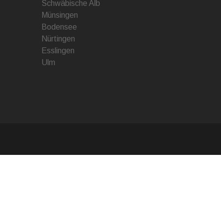
Schwäbische Alb
Münsingen
Bodensee
Nürtingen
Esslingen
Ulm