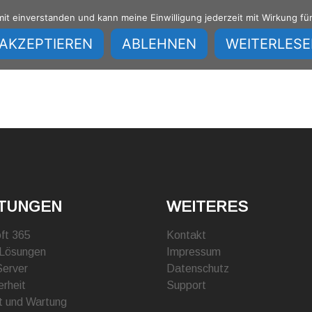
amit einverstanden und kann meine Einwilligung jederzeit mit Wirkung fü
Home
IT Leistungen
AKZEPTIEREN
ABLEHNEN
WEITERLES
STUNGEN
WEITERES
ft 365
Kontakt
 Lösungen
Impressum
Server
Datenschutz
erheit
Support
t und Wartung