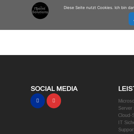
Zum
Diese Seite nutzt Cookies. Ich bin d
Inhalt
springen
SOCIAL MEDIA
LEI
Microso
Server
Cloud-
IT Sich
Suppor