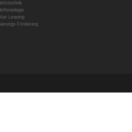
eitstechnik
lefonanlage
iter Leasing
isierungs Förderung