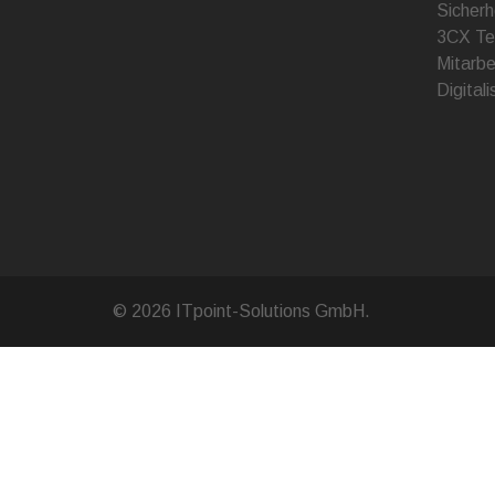
Sicherh
3CX Te
Mitarbe
Digital
© 2026 ITpoint-Solutions GmbH.