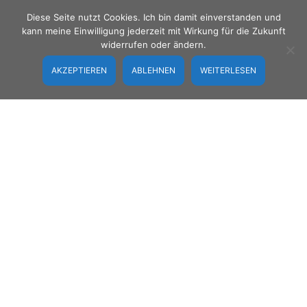
Zum
Diese Seite nutzt Cookies. Ich bin damit einverstanden und
Inhalt
Men
kann meine Einwilligung jederzeit mit Wirkung für die Zukunft
springen
umsc
widerrufen oder ändern.
AKZEPTIEREN
ABLEHNEN
WEITERLESEN