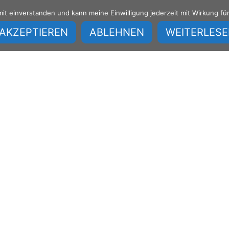
Home
IT Leistungen
amit einverstanden und kann meine Einwilligung jederzeit mit Wirkung fü
AKZEPTIEREN
ABLEHNEN
WEITERLES
e passende Lösung für I
alles was dazu gehört. Beschleunigen und optimieren Sie Arbeit
 Treten Sie jetzt ganz einfach und zwanglos über unser
Kontaktfo
IT-Partner Region Tübingen