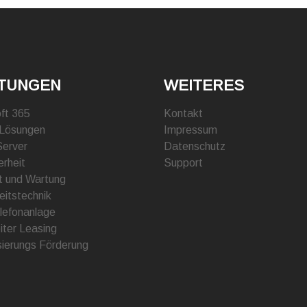
STUNGEN
WEITERES
ft 365
Kontakt
 Lösungen
Impressum
Server
Datenschutz
erheit
Support
t und Wartung
eitstechnik
lefonanlage
iter Leasing
isierungs Förderung