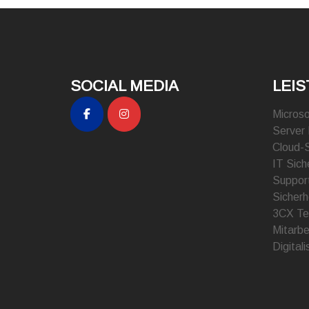
SOCIAL MEDIA
LEI
Microso
Server
Cloud-
IT Sich
Suppor
Sicherh
3CX Te
Mitarbe
Digital