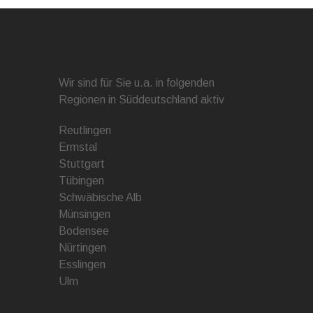
Wir sind für Sie u.a. in folgenden
Regionen in Süddeutschland aktiv
Reutlingen
Ermstal
Stuttgart
Tübingen
Schwäbische Alb
Münsingen
Bodensee
Nürtingen
Esslingen
Ulm